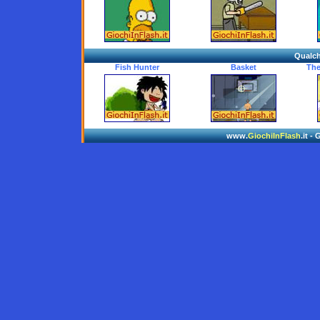
Qualch
Fish Hunter
Basket
The
www.
GiochiInFlash
.it -