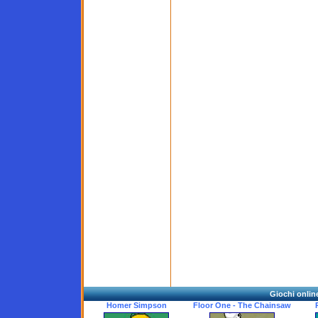
Giochi online
Homer Simpson
Floor One - The Chainsaw