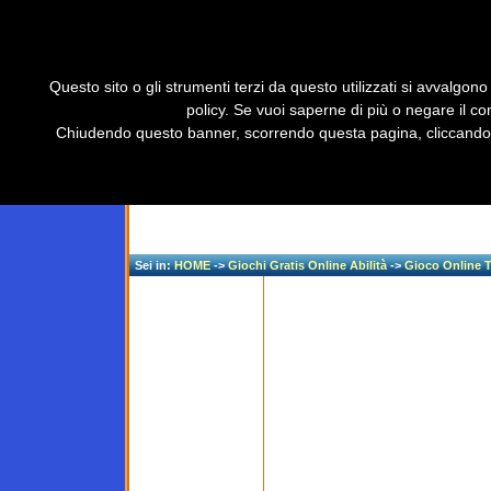
Gi
Questo sito o gli strumenti terzi da questo utilizzati si avvalgono 
Home
Da Tavolo
Azione
Casinò
Divertenti
Puzzle
policy. Se vuoi saperne di più o negare il co
Cerca tra i giochi:
Chiudendo questo banner, scorrendo questa pagina, cliccando s
Gioco Fla
Un pesciolino si è smarrito negli abissi marini, guidalo verso ca
Sei in:
HOME
->
Giochi Gratis Online Abilità
->
Gioco Online 